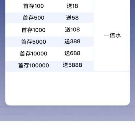
友情链接：
安徽省教育招生考试院
安徽农业大学
安徽省教育厅
中华人民共和国教育部
Copyright©2020香港精准一码 rights reserved
皖ICP备2021015101号-1
皖公网安备 34019002600626号
电话
0551-64380100（办公室）、0551-63858398（招生就
业处）
地址
安徽省合肥市新站区学府路1号（高教基地校区）、新桥
国际产业园丰收大道与蜀山大道交口（新桥校区）、 安
徽省合肥市经济技术开发区合安路218号（大学城校区）