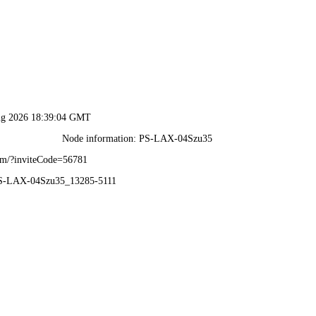
教务处
邮箱：hjxyjwc@
公开
风采展示
党建工作
人
告